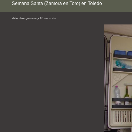
Semana Santa (Zamora en Toro) en Toledo
slide changes every 10 seconds