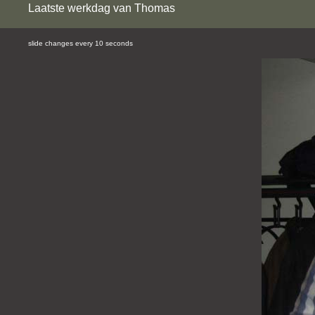
Laatste werkdag van Thomas
slide changes every 10 seconds