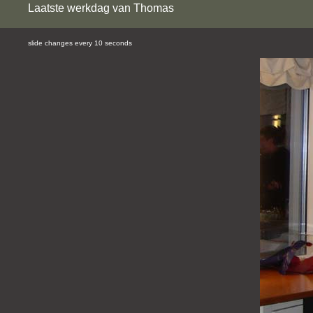
Laatste werkdag van Thomas
slide changes every 10 seconds