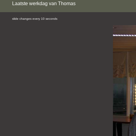
Laatste werkdag van Thomas
slide changes every 10 seconds